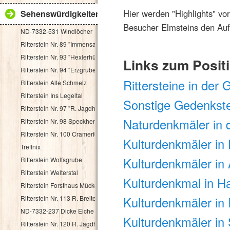
Hier werden "Highlights" vo
Sehenswürdigkeiten
Besucher Elmsteins den Auf
ND-7332-531 Windlöcher
Ritterstein Nr. 89 "Immensack"
Ritterstein Nr. 93 "Hexlerhütte"
Links zum Positi
Ritterstein Nr. 94 "Erzgruben"
Rittersteine in der
Ritterstein Alte Schmelz
Ritterstein Ins Legeltal
Sonstige Gedenkst
Ritterstein Nr. 97 "R. Jagdhaus"
Naturdenkmäler in 
Ritterstein Nr. 98 Speckhenrich
Ritterstein Nr. 100 Cramerfels
Kulturdenkmäler in 
Treffnix
Kulturdenkmäler in
Ritterstein Wolfsgrube
Ritterstein Welterstal
Kulturdenkmal in H
Ritterstein Forsthaus Mückenwies
Ritterstein Nr. 113 R. Breitenstein 500 Schr.
Kulturdenkmäler in 
ND-7332-237 Dicke Eiche
Kulturdenkmäler in
Ritterstein Nr. 120 R. Jagdhaus Breitscheid