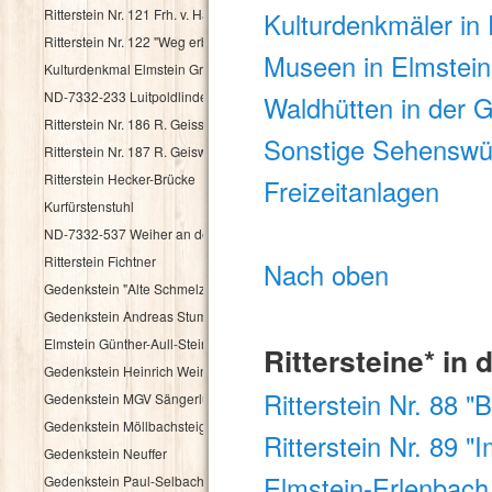
Ritterstein Nr. 121 Frh. v. Haacke Holsriese
Kulturdenkmäler in
Ritterstein Nr. 122 "Weg erbaut Frh. v. Hacke 1737"
Museen in Elmstei
Kulturdenkmal Elmstein Grenzstein
ND-7332-233 Luitpoldlinde
Waldhütten in der 
Ritterstein Nr. 186 R. Geisskopferhof
Sonstige Sehenswür
Ritterstein Nr. 187 R. Geiswieserhof
Ritterstein Hecker-Brücke
Freizeitanlagen
Kurfürstenstuhl
ND-7332-537 Weiher an der Speyerbachquelle
Ritterstein Fichtner
Nach oben
Gedenkstein "Alte Schmelz"
Gedenkstein Andreas Stumpf
Elmstein Günther-Aull-Stein
Rittersteine* in 
Gedenkstein Heinrich Weintz
Ritterstein Nr. 88 
Gedenkstein MGV Sängerlust Elmstein
Gedenkstein Möllbachsteige
Ritterstein Nr. 89 
Gedenkstein Neuffer
Elmstein-Erlenbach 
Gedenkstein Paul-Selbach-Ruh