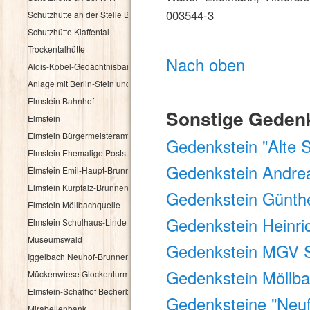
003544-3
Schutzhütte an der Stelle Brandbuche
Schutzhütte Klaffental
Trockentalhütte
Nach oben
Alois-Kobel-Gedächtnisbank
Anlage mit Berlin-Stein und Flurkreuz
Elmstein Bahnhof
Sonstige Geden
Elmstein
Elmstein Bürgermeisteramt
Gedenkstein "Alte 
Elmstein Ehemalige Poststation
Gedenkstein Andre
Elmstein Emil-Haupt-Brunnen
Elmstein Kurpfalz-Brunnen
Gedenkstein Günthe
Elmstein Möllbachquelle
Gedenkstein Heinri
Elmstein Schulhaus-Linde
Museumswald
Gedenkstein MGV S
Iggelbach Neuhof-Brunnen
Gedenkstein Möllba
Mückenwiese Glockenturm
Elmstein-Schafhof Becherbaum
Gedenksteine "Neuff
Mirabellenbank