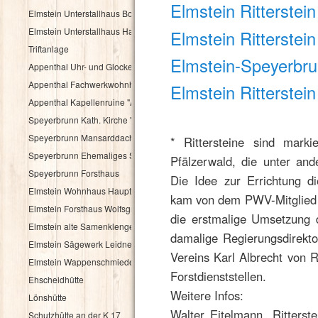
Elmstein Ritterstei
Elmstein Unterstallhaus Bogengasse 1 und 5
Elmstein Unterstallhaus Hauptstraße 35
Elmstein Ritterstein
Triftanlage
Elmstein-Speyerbru
Appenthal Uhr- und Glockentürmchen
Appenthal Fachwerkwohnhaus Talstraße 2
Elmstein Ritterstein
Appenthal Kapellenruine "Alter Turm"
Speyerbrunn Kath. Kirche "St. Wendelinus u. St. Hubertus"
Speyerbrunn Mansarddachbau
* Rittersteine sind marki
Speyerbrunn Ehemaliges Schulhaus
Pfälzerwald, die unter an
Speyerbrunn Forsthaus
Die Idee zur Errichtung d
Elmstein Wohnhaus Hauptstraße 48
kam von dem PWV-Mitglied P
Elmstein Forsthaus Wolfsgrube
die erstmalige Umsetzung 
Elmstein alte Samenklenge
damalige Regierungsdirekto
Elmstein Sägewerk Leidner
Vereins Karl Albrecht von 
Elmstein Wappenschmiede
Forstdienststellen.
Ehscheidhütte
Weitere Infos:
Lönshütte
Walter Eitelmann, Ritterst
Schutzhütte an der K 17