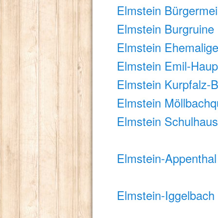
Elmstein Bürgermei
Elmstein Burgruine
Elmstein Ehemalige
Elmstein Emil-Haup
Elmstein Kurpfalz-
Elmstein Möllbachq
Elmstein Schulhaus
Elmstein-Appentha
Elmstein-Iggelbach