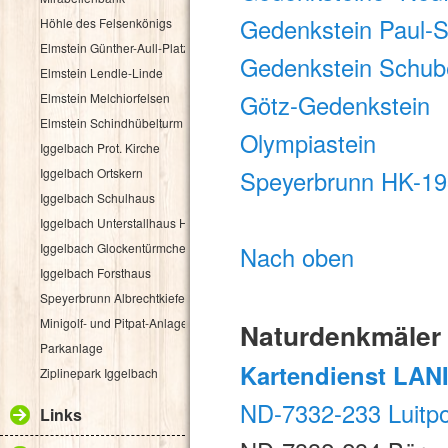
Gedenkstein Paul-
Höhle des Felsenkönigs
Elmstein Günther-Aull-Platz
Gedenkstein Schub
Elmstein Lendle-Linde
Götz-Gedenkstein
Elmstein Melchiorfelsen
Elmstein Schindhübelturm
Olympiastein
Iggelbach Prot. Kirche
Iggelbach Ortskern
Speyerbrunn HK-1
Iggelbach Schulhaus
Iggelbach Unterstallhaus Hübelgasse 1
Iggelbach Glockentürmchen
Nach oben
Iggelbach Forsthaus
Speyerbrunn Albrechtkiefer
Minigolf- und Pitpat-Anlage
Naturdenkmäler 
Parkanlage
Kartendienst LAN
Ziplinepark Iggelbach
ND-7332-233 Luitpo
Links