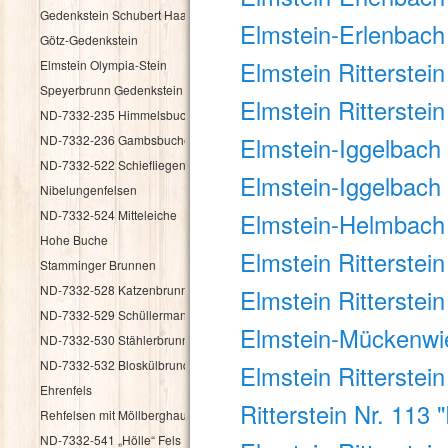
Gedenkstein Schubert Haag
Elmstein-Erlenbach 
Götz-Gedenkstein
Elmstein Ritterstei
Elmstein Olympia-Stein
Speyerbrunn Gedenkstein HK 1987
Elmstein Ritterstein
ND-7332-235 Himmelsbuche
ND-7332-236 Gambsbuche
Elmstein-Iggelbach 
ND-7332-522 Schiefliegender Fels
Elmstein-Iggelbach 
Nibelungenfelsen
ND-7332-524 Mitteleiche
Elmstein-Helmbach R
Hohe Buche
Elmstein Ritterstein
Stamminger Brunnen
ND-7332-528 Katzenbrunnen
Elmstein Ritterstei
ND-7332-529 Schüllermannsbrunnen
Elmstein-Mückenwies
ND-7332-530 Stählerbrunnen
ND-7332-532 Bloskülbrundsicht
Elmstein Ritterstei
Ehrenfels
Ritterstein Nr. 113 
Rehfelsen mit Möllberghaus
ND-7332-541 „Hölle“ Fels