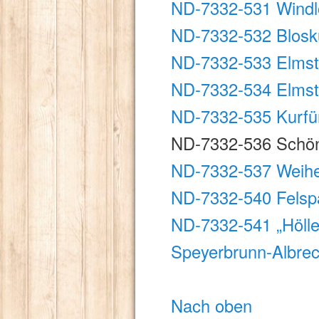
ND-7332-531 Windl
ND-7332-532 Bloskü
ND-7332-533 Elmste
ND-7332-534 Elmste
ND-7332-535 Kurfür
ND-7332-536 Schö
ND-7332-537 Weihe
ND-7332-540 Felspa
ND-7332-541 „Hölle"
Speyerbrunn-Albrec
Nach oben