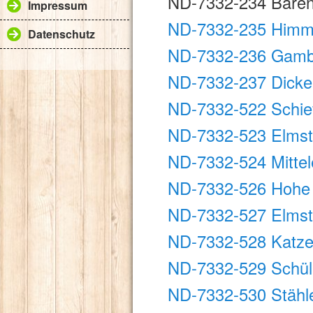
ND-7332-234 Bären
Impressum
ND-7332-235 Himm
Datenschutz
ND-7332-236 Gam
ND-7332-237 Dicke
ND-7332-522 Schief
ND-7332-523 Elmste
ND-7332-524 Mittel
ND-7332-526 Hohe
ND-7332-527 Elmst
ND-7332-528 Katz
ND-7332-529 Schül
ND-7332-530 Stähl