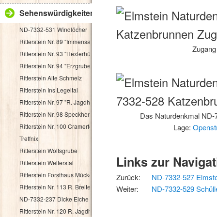
Sehenswürdigkeiten
ND-7332-531 Windlöcher
Ritterstein Nr. 89 "Immensack"
Zugang
Ritterstein Nr. 93 "Hexlerhütte"
Ritterstein Nr. 94 "Erzgruben"
Ritterstein Alte Schmelz
Ritterstein Ins Legeltal
Ritterstein Nr. 97 "R. Jagdhaus"
Ritterstein Nr. 98 Speckhenrich
Das Naturdenkmal ND-7
Ritterstein Nr. 100 Cramerfels
Lage:
Openst
Treffnix
Ritterstein Wolfsgrube
Links zur Navigat
Ritterstein Welterstal
Ritterstein Forsthaus Mückenwies
Zurück:
ND-7332-527 Elmste
Ritterstein Nr. 113 R. Breitenstein 500 Schr.
Weiter:
ND-7332-529 Schül
ND-7332-237 Dicke Eiche
Ritterstein Nr. 120 R. Jagdhaus Breitscheid