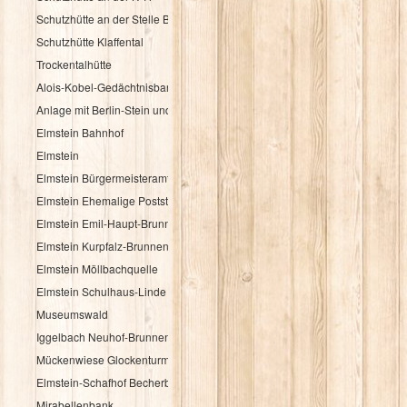
Schutzhütte an der Stelle Brandbuche
Schutzhütte Klaffental
Trockentalhütte
Alois-Kobel-Gedächtnisbank
Anlage mit Berlin-Stein und Flurkreuz
Elmstein Bahnhof
Elmstein
Elmstein Bürgermeisteramt
Elmstein Ehemalige Poststation
Elmstein Emil-Haupt-Brunnen
Elmstein Kurpfalz-Brunnen
Elmstein Möllbachquelle
Elmstein Schulhaus-Linde
Museumswald
Iggelbach Neuhof-Brunnen
Mückenwiese Glockenturm
Elmstein-Schafhof Becherbaum
Mirabellenbank