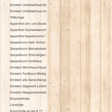
Elmstein Unterstallhaus Bogengasse 1 und 5
Elmstein Unterstallhaus Hauptstraße 35
Triftanlage
Appenthal Uhr- und Glockentürmchen
Appenthal Fachwerkwohnhaus Talstraße 2
Appenthal Kapellenruine "Alter Turm"
Speyerbrunn Kath. Kirche "St. Wendelinus u. St. Hubertus"
Speyerbrunn Mansarddachbau
Speyerbrunn Ehemaliges Schulhaus
Speyerbrunn Forsthaus
Elmstein Wohnhaus Hauptstraße 48
Elmstein Forsthaus Wolfsgrube
Elmstein alte Samenklenge
Elmstein Sägewerk Leidner
Elmstein Wappenschmiede
Ehscheidhütte
Lönshütte
Schutzhütte an der K 17