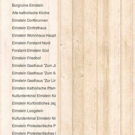
Burgruine Elmstein
Alte katholische Kirche
Elmstein Dorfbrunnen
Elmstein Einfirsthaus
Elmstein Wohnhaus Hauptstraße 30
Elmstein Forstamt Nord
Forstamt Elmstein Süd
Elmstein Friedhof
Elmstein Gasthaus "Zum Jäger aus Kurpfalz"
Elmstein Gasthaus "Zum Schloßberg"
Elmstein Gasthaus "Zur Linde"
Elmstein Katholische Pfarr- und Wallfahrtskirche
Kulturdenkmal Elmstein Katholisches Pfarrhaus
Elmstein Kurfürstliches Jagdhaus
Elmstein Loogstein
Kulturdenkmal Elmstein Nibelungenheim
Elmstein Protestantische Pfarrkirche
Elmstein Protestantisches Pfarrhaus