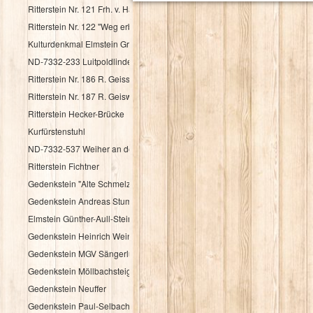
Ritterstein Nr. 121 Frh. v. Haacke Holsriese
Ritterstein Nr. 122 "Weg erbaut Frh. v. Hacke 1737"
Kulturdenkmal Elmstein Grenzstein
ND-7332-233 Luitpoldlinde
Ritterstein Nr. 186 R. Geisskopferhof
Ritterstein Nr. 187 R. Geiswieserhof
Ritterstein Hecker-Brücke
Kurfürstenstuhl
ND-7332-537 Weiher an der Speyerbachquelle
Ritterstein Fichtner
Gedenkstein "Alte Schmelz"
Gedenkstein Andreas Stumpf
Elmstein Günther-Aull-Stein
Gedenkstein Heinrich Weintz
Gedenkstein MGV Sängerlust Elmstein
Gedenkstein Möllbachsteige
Gedenkstein Neuffer
Gedenkstein Paul-Selbach-Ruh