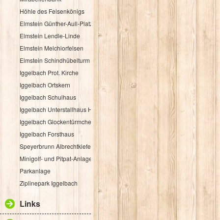
Höhle des Felsenkönigs
Elmstein Günther-Aull-Platz
Elmstein Lendle-Linde
Elmstein Melchiorfelsen
Elmstein Schindhübelturm
Iggelbach Prot. Kirche
Iggelbach Ortskern
Iggelbach Schulhaus
Iggelbach Unterstallhaus Hübelgasse 1
Iggelbach Glockentürmchen
Iggelbach Forsthaus
Speyerbrunn Albrechtkiefer
Minigolf- und Pitpat-Anlage
Parkanlage
Ziplinepark Iggelbach
Links