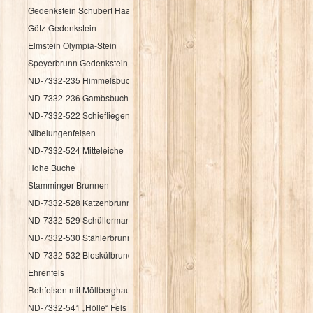
Gedenkstein Schubert Haag
Götz-Gedenkstein
Elmstein Olympia-Stein
Speyerbrunn Gedenkstein HK 1987
ND-7332-235 Himmelsbuche
ND-7332-236 Gambsbuche
ND-7332-522 Schiefliegender Fels
Nibelungenfelsen
ND-7332-524 Mitteleiche
Hohe Buche
Stamminger Brunnen
ND-7332-528 Katzenbrunnen
ND-7332-529 Schüllermannsbrunnen
ND-7332-530 Stählerbrunnen
ND-7332-532 Bloskülbrundsicht
Ehrenfels
Rehfelsen mit Möllberghaus
ND-7332-541 „Hölle“ Fels