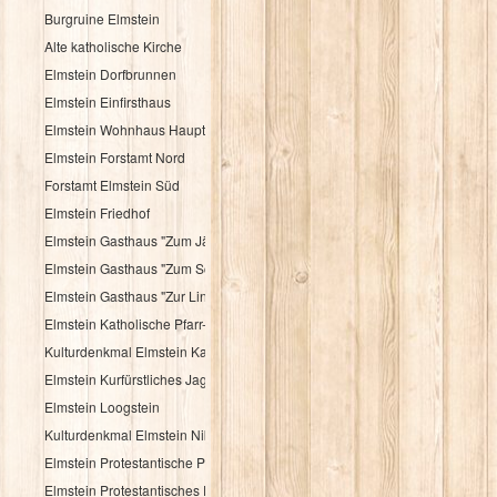
Burgruine Elmstein
Alte katholische Kirche
Elmstein Dorfbrunnen
Elmstein Einfirsthaus
Elmstein Wohnhaus Hauptstraße 30
Elmstein Forstamt Nord
Forstamt Elmstein Süd
Elmstein Friedhof
Elmstein Gasthaus "Zum Jäger aus Kurpfalz"
Elmstein Gasthaus "Zum Schloßberg"
Elmstein Gasthaus "Zur Linde"
Elmstein Katholische Pfarr- und Wallfahrtskirche
Kulturdenkmal Elmstein Katholisches Pfarrhaus
Elmstein Kurfürstliches Jagdhaus
Elmstein Loogstein
Kulturdenkmal Elmstein Nibelungenheim
Elmstein Protestantische Pfarrkirche
Elmstein Protestantisches Pfarrhaus