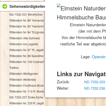
Sehenswürdigkeiten
ND-7332-531 Windlöcher
Ritterstein Nr. 89 "Immensack"
Elmstein Naturdenk
Ritterstein Nr. 93 "Hexlerhütte"
(der mit dem Pf
Ritterstein Nr. 94 "Erzgruben"
Von der Himmelsbuche bli
Ritterstein Alte Schmelz
restliche Teil war abgekn
Ritterstein Ins Legeltal
Ritterstein Nr. 97 "R. Jagdhaus"
Ritterstein Nr. 98 Speckhenrich
Lage:
Openst
Ritterstein Nr. 100 Cramerfels
Treffnix
Links zur Navigat
Ritterstein Wolfsgrube
Ritterstein Welterstal
Zurück:
ND-7332-233 L
Ritterstein Forsthaus Mückenwies
Weiter:
ND-7332-236
Ritterstein Nr. 113 R. Breitenstein 500 Schr.
ND-7332-237 Dicke Eiche
Ritterstein Nr. 120 R. Jagdhaus Breitscheid