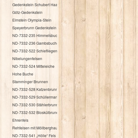
Gedenkstein Schubert Haag
Götz-Gedenkstein
Elmstein Olympia-Stein
Speyerbrunn Gedenkstein HK 1987
ND-7332-235 Himmelsbuche
ND-7332-236 Gambsbuche
ND-7332-522 Schiefliegender Fels
Nibelungenfelsen
ND-7332-524 Mitteleiche
Hohe Buche
Stamminger Brunnen
ND-7332-528 Katzenbrunnen
ND-7332-529 Schüllermannsbrunnen
ND-7332-530 Stählerbrunnen
ND-7332-532 Bloskülbrundsicht
Ehrenfels
Rehfelsen mit Möllberghaus
ND-7332-541 „Hölle“ Fels