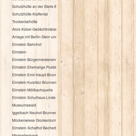
Schutzhütte an der Stelle Brandbuche
Schutzhütte Klaffental
Trockentalhütte
Alois-Kobel-Gedächtnisbank
Anlage mit Berlin-Stein und Flurkreuz
Elmstein Bahnhof
Elmstein
Elmstein Bürgermeisteramt
Elmstein Ehemalige Poststation
Elmstein Emil-Haupt-Brunnen
Elmstein Kurpfalz-Brunnen
Elmstein Möllbachquelle
Elmstein Schulhaus-Linde
Museumswald
Iggelbach Neuhof-Brunnen
Mückenwiese Glockenturm
Elmstein-Schafhof Becherbaum
Mirabellenbank