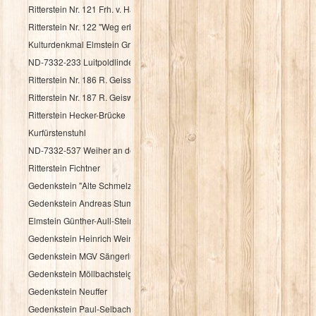
Ritterstein Nr. 121 Frh. v. Haacke Holsriese
Ritterstein Nr. 122 "Weg erbaut Frh. v. Hacke 1737"
Kulturdenkmal Elmstein Grenzstein
ND-7332-233 Luitpoldlinde
Ritterstein Nr. 186 R. Geisskopferhof
Ritterstein Nr. 187 R. Geiswieserhof
Ritterstein Hecker-Brücke
Kurfürstenstuhl
ND-7332-537 Weiher an der Speyerbachquelle
Ritterstein Fichtner
Gedenkstein "Alte Schmelz"
Gedenkstein Andreas Stumpf
Elmstein Günther-Aull-Stein
Gedenkstein Heinrich Weintz
Gedenkstein MGV Sängerlust Elmstein
Gedenkstein Möllbachsteige
Gedenkstein Neuffer
Gedenkstein Paul-Selbach-Ruh