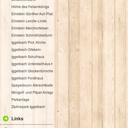
Höhle des Felsenkönigs
Elmstein Günther-Aull-Platz
Elmstein Lendle-Linde
Elmstein Melchiorfelsen
Elmstein Schindhübelturm
Iggelbach Prot. Kirche
Iggelbach Ortskern
Iggelbach Schulhaus
Iggelbach Unterstallhaus Hübelgasse 1
Iggelbach Glockentürmchen
Iggelbach Forsthaus
Speyerbrunn Albrechtkiefer
Minigolf- und Pitpat-Anlage
Parkanlage
Ziplinepark Iggelbach
Links