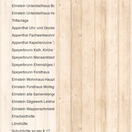
Elmstein Unterstallhaus Bogengasse 1 und 5
Elmstein Unterstallhaus Hauptstraße 35
Triftanlage
Appenthal Uhr- und Glockentürmchen
Appenthal Fachwerkwohnhaus Talstraße 2
Appenthal Kapellenruine "Alter Turm"
Speyerbrunn Kath. Kirche "St. Wendelinus u. St. Hubertus"
Speyerbrunn Mansarddachbau
Speyerbrunn Ehemaliges Schulhaus
Speyerbrunn Forsthaus
Elmstein Wohnhaus Hauptstraße 48
Elmstein Forsthaus Wolfsgrube
Elmstein alte Samenklenge
Elmstein Sägewerk Leidner
Elmstein Wappenschmiede
Ehscheidhütte
Lönshütte
Schutzhütte an der K 17