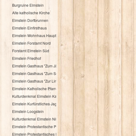
Burgruine Elmstein
Alte katholische Kirche
Elmstein Dorfbrunnen
Elmstein Einfirsthaus
Elmstein Wohnhaus Hauptstraße 30
Elmstein Forstamt Nord
Forstamt Elmstein Süd
Elmstein Friedhof
Elmstein Gasthaus "Zum Jäger aus Kurpfalz"
Elmstein Gasthaus "Zum Schloßberg"
Elmstein Gasthaus "Zur Linde"
Elmstein Katholische Pfarr- und Wallfahrtskirche
Kulturdenkmal Elmstein Katholisches Pfarrhaus
Elmstein Kurfürstliches Jagdhaus
Elmstein Loogstein
Kulturdenkmal Elmstein Nibelungenheim
Elmstein Protestantische Pfarrkirche
Elmstein Protestantisches Pfarrhaus