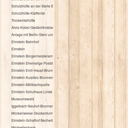
Schutzhütte an der Stelle Brandbuche
Schutzhütte Klaffental
Trockentalhütte
Alois-Kobel-Gedächtnisbank
Anlage mit Berlin-Stein und Flurkreuz
Elmstein Bahnhof
Elmstein
Elmstein Bürgermeisteramt
Elmstein Ehemalige Poststation
Elmstein Emil-Haupt-Brunnen
Elmstein Kurpfalz-Brunnen
Elmstein Möllbachquelle
Elmstein Schulhaus-Linde
Museumswald
Iggelbach Neuhof-Brunnen
Mückenwiese Glockenturm
Elmstein-Schafhof Becherbaum
Mirabellenbank