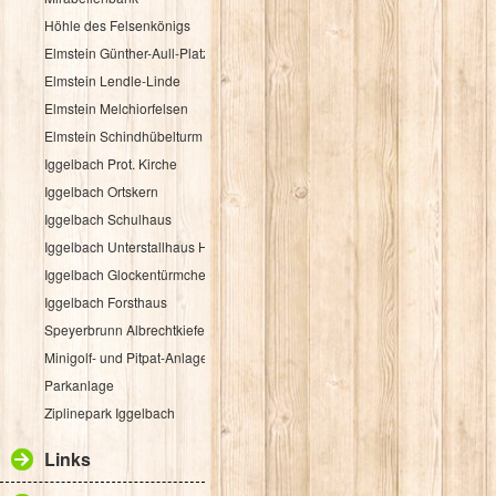
Höhle des Felsenkönigs
Elmstein Günther-Aull-Platz
Elmstein Lendle-Linde
Elmstein Melchiorfelsen
Elmstein Schindhübelturm
Iggelbach Prot. Kirche
Iggelbach Ortskern
Iggelbach Schulhaus
Iggelbach Unterstallhaus Hübelgasse 1
Iggelbach Glockentürmchen
Iggelbach Forsthaus
Speyerbrunn Albrechtkiefer
Minigolf- und Pitpat-Anlage
Parkanlage
Ziplinepark Iggelbach
Links