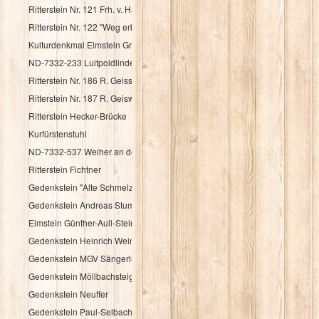
Ritterstein Nr. 121 Frh. v. Haacke Holsriese
Ritterstein Nr. 122 "Weg erbaut Frh. v. Hacke 1737"
Kulturdenkmal Elmstein Grenzstein
ND-7332-233 Luitpoldlinde
Ritterstein Nr. 186 R. Geisskopferhof
Ritterstein Nr. 187 R. Geiswieserhof
Ritterstein Hecker-Brücke
Kurfürstenstuhl
ND-7332-537 Weiher an der Speyerbachquelle
Ritterstein Fichtner
Gedenkstein "Alte Schmelz"
Gedenkstein Andreas Stumpf
Elmstein Günther-Aull-Stein
Gedenkstein Heinrich Weintz
Gedenkstein MGV Sängerlust Elmstein
Gedenkstein Möllbachsteige
Gedenkstein Neuffer
Gedenkstein Paul-Selbach-Ruh