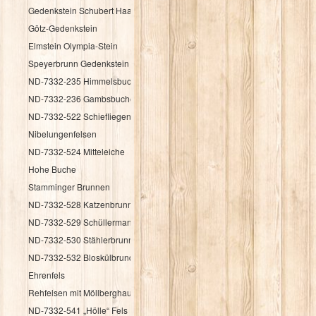
Gedenkstein Schubert Haag
Götz-Gedenkstein
Elmstein Olympia-Stein
Speyerbrunn Gedenkstein HK 1987
ND-7332-235 Himmelsbuche
ND-7332-236 Gambsbuche
ND-7332-522 Schiefliegender Fels
Nibelungenfelsen
ND-7332-524 Mitteleiche
Hohe Buche
Stamminger Brunnen
ND-7332-528 Katzenbrunnen
ND-7332-529 Schüllermannsbrunnen
ND-7332-530 Stählerbrunnen
ND-7332-532 Bloskülbrundsicht
Ehrenfels
Rehfelsen mit Möllberghaus
ND-7332-541 „Hölle“ Fels