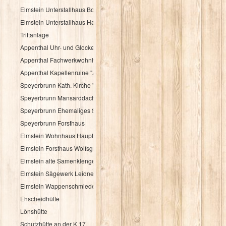
Elmstein Unterstallhaus Bogengasse 1 und 5
Elmstein Unterstallhaus Hauptstraße 35
Triftanlage
Appenthal Uhr- und Glockentürmchen
Appenthal Fachwerkwohnhaus Talstraße 2
Appenthal Kapellenruine "Alter Turm"
Speyerbrunn Kath. Kirche "St. Wendelinus u. St. Hubertus"
Speyerbrunn Mansarddachbau
Speyerbrunn Ehemaliges Schulhaus
Speyerbrunn Forsthaus
Elmstein Wohnhaus Hauptstraße 48
Elmstein Forsthaus Wolfsgrube
Elmstein alte Samenklenge
Elmstein Sägewerk Leidner
Elmstein Wappenschmiede
Ehscheidhütte
Lönshütte
Schutzhütte an der K 17