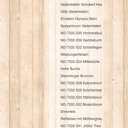
Gedenkstein Schubert Haag
Götz-Gedenkstein
Elmstein Olympia-Stein
Speyerbrunn Gedenkstein HK 1987
ND-7332-235 Himmelsbuche
ND-7332-236 Gambsbuche
ND-7332-522 Schiefliegender Fels
Nibelungenfelsen
ND-7332-524 Mitteleiche
Hohe Buche
Stamminger Brunnen
ND-7332-528 Katzenbrunnen
ND-7332-529 Schüllermannsbrunnen
ND-7332-530 Stählerbrunnen
ND-7332-532 Bloskülbrundsicht
Ehrenfels
Rehfelsen mit Möllberghaus
ND-7332-541 „Hölle“ Fels