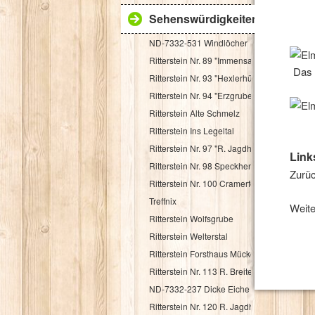
Sehenswürdigkeiten
ND-7332-531 Windlöcher
Ritterstein Nr. 89 "Immensack"
Das 
Ritterstein Nr. 93 "Hexlerhütte"
Ritterstein Nr. 94 "Erzgruben"
Ritterstein Alte Schmelz
Ritterstein Ins Legeltal
Ritterstein Nr. 97 "R. Jagdhaus"
Link
Ritterstein Nr. 98 Speckhenrich
Zurüc
Ritterstein Nr. 100 Cramerfels
Treffnix
Weite
Ritterstein Wolfsgrube
Ritterstein Welterstal
Ritterstein Forsthaus Mückenwies
Ritterstein Nr. 113 R. Breitenstein 500 Schr.
ND-7332-237 Dicke Eiche
Ritterstein Nr. 120 R. Jagdhaus Breitscheid