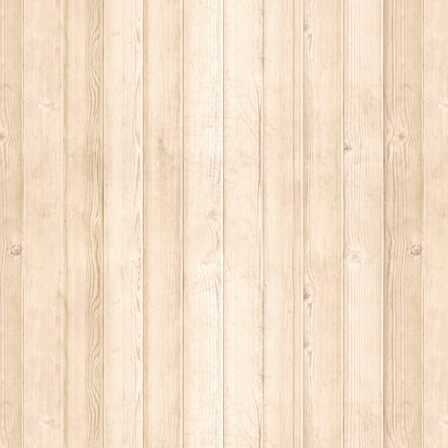
z"
irche
haus