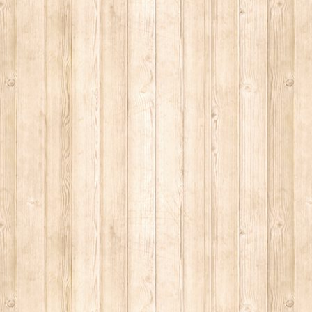
 5
. St. Hubertus"