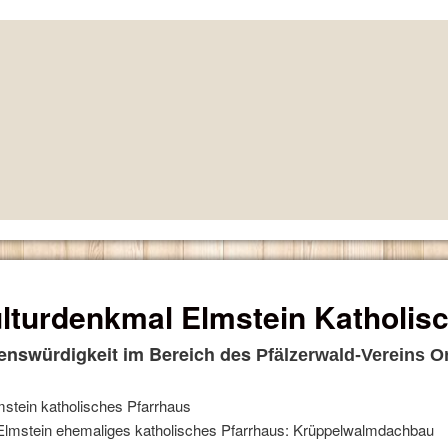
lturdenkmal Elmstein Katholis
enswürdigkeit im Bereich des
Pfälzerwald-Vereins O
Elmstein ehemaliges katholisches Pfarrhaus: Krüppelwalmdachbau