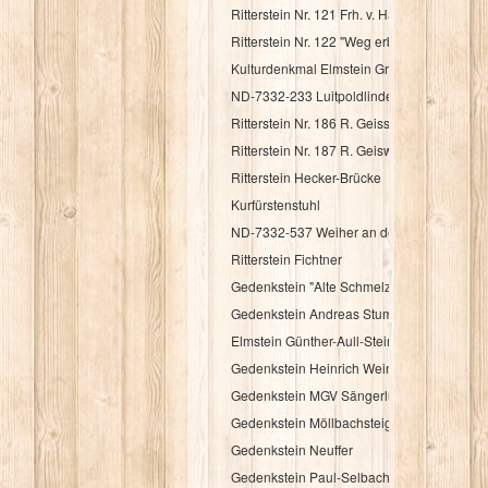
Ritterstein Nr. 121 Frh. v. Haacke Holsriese
Ritterstein Nr. 122 "Weg erbaut Frh. v. Hac
Kulturdenkmal Elmstein Grenzstein
ND-7332-233 Luitpoldlinde
Ritterstein Nr. 186 R. Geisskopferhof
Ritterstein Nr. 187 R. Geiswieserhof
Ritterstein Hecker-Brücke
Kurfürstenstuhl
ND-7332-537 Weiher an der Speyerbachqu
Ritterstein Fichtner
Gedenkstein "Alte Schmelz"
Gedenkstein Andreas Stumpf
Elmstein Günther-Aull-Stein
Gedenkstein Heinrich Weintz
Gedenkstein MGV Sängerlust Elmstein
Gedenkstein Möllbachsteige
Gedenkstein Neuffer
Gedenkstein Paul-Selbach-Ruh