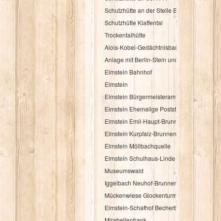
Schutzhütte an der Stelle Brandbuche
Schutzhütte Klaffental
Trockentalhütte
Alois-Kobel-Gedächtnisbank
Anlage mit Berlin-Stein und Flurkreuz
Elmstein Bahnhof
Elmstein
Elmstein Bürgermeisteramt
Elmstein Ehemalige Poststation
Elmstein Emil-Haupt-Brunnen
Elmstein Kurpfalz-Brunnen
Elmstein Möllbachquelle
Elmstein Schulhaus-Linde
Museumswald
Iggelbach Neuhof-Brunnen
Mückenwiese Glockenturm
Elmstein-Schafhof Becherbaum
Mirabellenbank