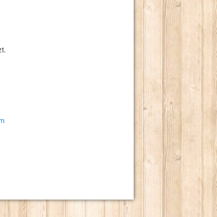
t.
um