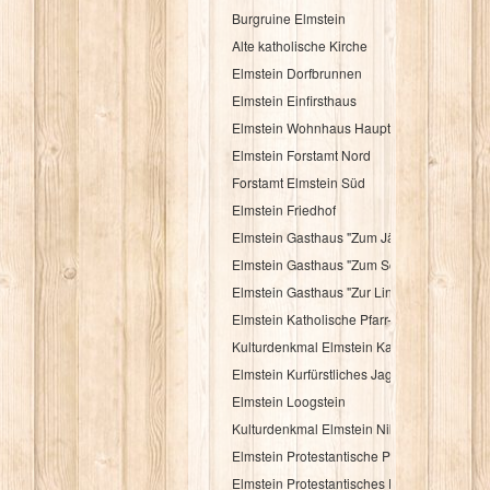
Burgruine Elmstein
Alte katholische Kirche
Elmstein Dorfbrunnen
Elmstein Einfirsthaus
Elmstein Wohnhaus Hauptstraße 30
Elmstein Forstamt Nord
Forstamt Elmstein Süd
Elmstein Friedhof
Elmstein Gasthaus "Zum Jäger aus Kurpfal
Elmstein Gasthaus "Zum Schloßberg"
Elmstein Gasthaus "Zur Linde"
Elmstein Katholische Pfarr- und Wallfahrtsk
Kulturdenkmal Elmstein Katholisches Pfarr
Elmstein Kurfürstliches Jagdhaus
Elmstein Loogstein
Kulturdenkmal Elmstein Nibelungenheim
Elmstein Protestantische Pfarrkirche
Elmstein Protestantisches Pfarrhaus