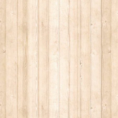
ke 1737"
elle