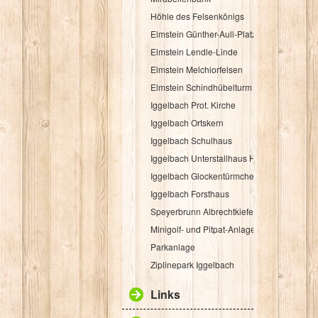
Höhle des Felsenkönigs
Elmstein Günther-Aull-Platz
Elmstein Lendle-Linde
Elmstein Melchiorfelsen
Elmstein Schindhübelturm
Iggelbach Prot. Kirche
Iggelbach Ortskern
Iggelbach Schulhaus
Iggelbach Unterstallhaus Hübelgasse 1
Iggelbach Glockentürmchen
Iggelbach Forsthaus
Speyerbrunn Albrechtkiefer
Minigolf- und Pitpat-Anlage
Parkanlage
Ziplinepark Iggelbach
Links