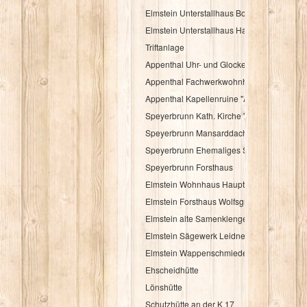
Elmstein Unterstallhaus Bogengasse 1 und
Elmstein Unterstallhaus Hauptstraße 35
Triftanlage
Appenthal Uhr- und Glockentürmchen
Appenthal Fachwerkwohnhaus Talstraße 2
Appenthal Kapellenruine "Alter Turm"
Speyerbrunn Kath. Kirche "St. Wendelinus u
Speyerbrunn Mansarddachbau
Speyerbrunn Ehemaliges Schulhaus
Speyerbrunn Forsthaus
Elmstein Wohnhaus Hauptstraße 48
Elmstein Forsthaus Wolfsgrube
Elmstein alte Samenklenge
Elmstein Sägewerk Leidner
Elmstein Wappenschmiede
Ehscheidhütte
Lönshütte
Schutzhütte an der K 17