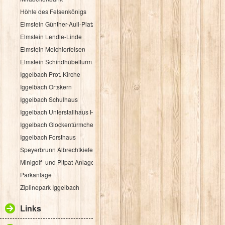
Höhle des Felsenkönigs
Elmstein Günther-Aull-Platz
Elmstein Lendle-Linde
Elmstein Melchiorfelsen
Elmstein Schindhübelturm
Iggelbach Prot. Kirche
Iggelbach Ortskern
Iggelbach Schulhaus
Iggelbach Unterstallhaus Hübelgasse 1
Iggelbach Glockentürmchen
Iggelbach Forsthaus
Speyerbrunn Albrechtkiefer
Minigolf- und Pitpat-Anlage
Parkanlage
Ziplinepark Iggelbach
Links