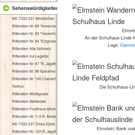
Sehenswürdigkeiten
ND-7332-531 Windlöcher
Ritterstein Nr. 89 "Immensack"
Elmste
Ritterstein Nr. 93 "Hexlerhütte"
An der Schulhaus-Linde 
Ritterstein Nr. 94 "Erzgruben"
Lage:
Openst
Ritterstein Alte Schmelz
Ritterstein Ins Legeltal
Ritterstein Nr. 97 "R. Jagdhaus"
Ritterstein Nr. 98 Speckhenrich
Ritterstein Nr. 100 Cramerfels
Treffnix
Die Schulhaus-Li
Ritterstein Wolfsgrube
Ritterstein Welterstal
Ritterstein Forsthaus Mückenwies
Ritterstein Nr. 113 R. Breitenstein 500 Schr.
ND-7332-237 Dicke Eiche
Elmstein: Bank und
Ritterstein Nr. 120 R. Jagdhaus Breitscheid