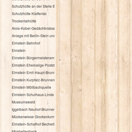
Schutzhütte an der Stelle Brandbuche
Schutzhütte Klaffental
Trockentalhütte
Alois-Kobel-Gedächtnisbank
Anlage mit Berlin-Stein und Flurkreuz
Elmstein Bahnhof
Elmstein
Elmstein Bürgermeisteramt
Elmstein Ehemalige Poststation
Elmstein Emil-Haupt-Brunnen
Elmstein Kurpfalz-Brunnen
Elmstein Möllbachquelle
Elmstein Schulhaus-Linde
Museumswald
Iggelbach Neuhof-Brunnen
Mückenwiese Glockenturm
Elmstein-Schafhof Becherbaum
Mirabellenbank