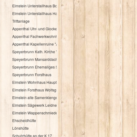
Elmstein Unterstallhaus Bogengasse 1 und 5
Elmstein Unterstallhaus Hauptstraße 35
Triftanlage
Appenthal Uhr- und Glockentürmchen
Appenthal Fachwerkwohnhaus Talstraße 2
Appenthal Kapellenruine "Alter Turm"
Speyerbrunn Kath. Kirche "St. Wendelinus u. St. Hubertus"
Speyerbrunn Mansarddachbau
Speyerbrunn Ehemaliges Schulhaus
Speyerbrunn Forsthaus
Elmstein Wohnhaus Hauptstraße 48
Elmstein Forsthaus Wolfsgrube
Elmstein alte Samenklenge
Elmstein Sägewerk Leidner
Elmstein Wappenschmiede
Ehscheidhütte
Lönshütte
Schutzhütte an der K 17