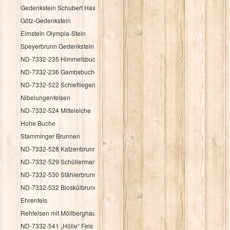
Gedenkstein Schubert Haag
Götz-Gedenkstein
Elmstein Olympia-Stein
Speyerbrunn Gedenkstein HK 1987
ND-7332-235 Himmelsbuche
ND-7332-236 Gambsbuche
ND-7332-522 Schiefliegender Fels
Nibelungenfelsen
ND-7332-524 Mitteleiche
Hohe Buche
Stamminger Brunnen
ND-7332-528 Katzenbrunnen
ND-7332-529 Schüllermannsbrunnen
ND-7332-530 Stählerbrunnen
ND-7332-532 Bloskülbrundsicht
Ehrenfels
Rehfelsen mit Möllberghaus
ND-7332-541 „Hölle“ Fels