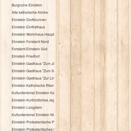
Burgruine Elmstein
Alte katholische Kirche
Elmstein Dorfbrunnen
Elmstein Einfirsthaus
Elmstein Wohnhaus Hauptstraße 30
Elmstein Forstamt Nord
Forstamt Elmstein Süd
Elmstein Friedhof
Elmstein Gasthaus "Zum Jäger aus Kurpfalz"
Elmstein Gasthaus "Zum Schloßberg"
Elmstein Gasthaus "Zur Linde"
Elmstein Katholische Pfarr- und Wallfahrtskirche
Kulturdenkmal Elmstein Katholisches Pfarrhaus
Elmstein Kurfürstliches Jagdhaus
Elmstein Loogstein
Kulturdenkmal Elmstein Nibelungenheim
Elmstein Protestantische Pfarrkirche
Elmstein Protestantisches Pfarrhaus