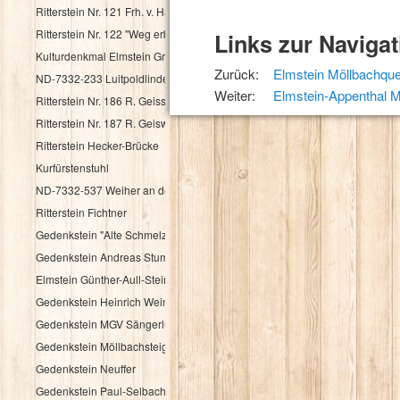
Ritterstein Nr. 121 Frh. v. Haacke Holsriese
Ritterstein Nr. 122 "Weg erbaut Frh. v. Hacke 1737"
Links zur Navigat
Kulturdenkmal Elmstein Grenzstein
Zurück:
Elmstein Möllbachque
ND-7332-233 Luitpoldlinde
Weiter:
Elmstein-Appenthal 
Ritterstein Nr. 186 R. Geisskopferhof
Ritterstein Nr. 187 R. Geiswieserhof
Ritterstein Hecker-Brücke
Kurfürstenstuhl
ND-7332-537 Weiher an der Speyerbachquelle
Ritterstein Fichtner
Gedenkstein "Alte Schmelz"
Gedenkstein Andreas Stumpf
Elmstein Günther-Aull-Stein
Gedenkstein Heinrich Weintz
Gedenkstein MGV Sängerlust Elmstein
Gedenkstein Möllbachsteige
Gedenkstein Neuffer
Gedenkstein Paul-Selbach-Ruh