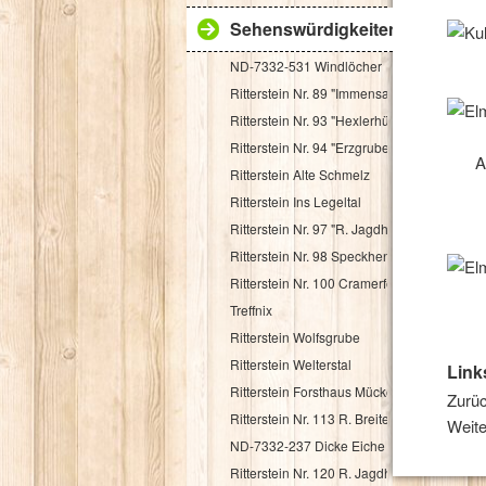
Sehenswürdigkeiten
ND-7332-531 Windlöcher
Ritterstein Nr. 89 "Immensack"
Ritterstein Nr. 93 "Hexlerhütte"
Ritterstein Nr. 94 "Erzgruben"
A
Ritterstein Alte Schmelz
Ritterstein Ins Legeltal
Ritterstein Nr. 97 "R. Jagdhaus"
Ritterstein Nr. 98 Speckhenrich
Ritterstein Nr. 100 Cramerfels
Treffnix
Ritterstein Wolfsgrube
Ritterstein Welterstal
Link
Ritterstein Forsthaus Mückenwies
Zurüc
Ritterstein Nr. 113 R. Breitenstein 500 Schr.
Weite
ND-7332-237 Dicke Eiche
Ritterstein Nr. 120 R. Jagdhaus Breitscheid