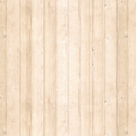
 5
. St. Hubertus"