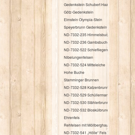
Gedenkstein Schubert Haag
Götz-Gedenkstein
Elmstein Olympia-Stein
Speyerbrunn Gedenkstein HK 1987
ND-7332-235 Himmelsbuche
ND-7332-236 Gambsbuche
ND-7332-522 Schiefliegender Fels
Nibelungenfelsen
ND-7332-524 Mitteleiche
Hohe Buche
Stamminger Brunnen
ND-7332-528 Katzenbrunnen
ND-7332-529 Schüllermannsbrunnen
ND-7332-530 Stählerbrunnen
ND-7332-532 Bloskülbrundsicht
Ehrenfels
Rehfelsen mit Möllberghaus
ND-7332-541 „Hölle“ Fels