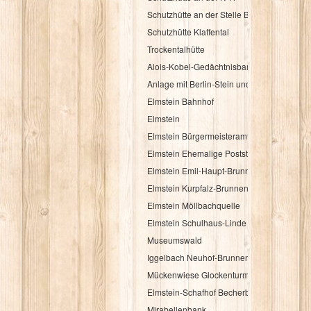
Schutzhütte an der Stelle Brandbuche
Schutzhütte Klaffental
Trockentalhütte
Alois-Kobel-Gedächtnisbank
Anlage mit Berlin-Stein und Flurkreuz
Elmstein Bahnhof
Elmstein
Elmstein Bürgermeisteramt
Elmstein Ehemalige Poststation
Elmstein Emil-Haupt-Brunnen
Elmstein Kurpfalz-Brunnen
Elmstein Möllbachquelle
Elmstein Schulhaus-Linde
Museumswald
Iggelbach Neuhof-Brunnen
Mückenwiese Glockenturm
Elmstein-Schafhof Becherbaum
Mirabellenbank