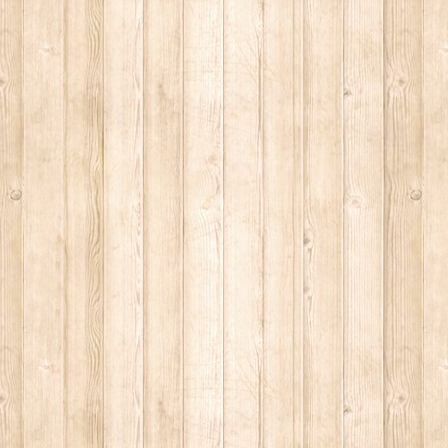
ke 1737"
elle