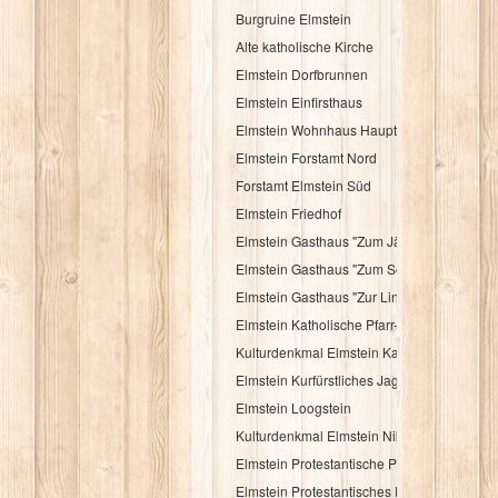
Burgruine Elmstein
Alte katholische Kirche
Elmstein Dorfbrunnen
Elmstein Einfirsthaus
Elmstein Wohnhaus Hauptstraße 30
Elmstein Forstamt Nord
Forstamt Elmstein Süd
Elmstein Friedhof
Elmstein Gasthaus "Zum Jäger aus Kurpfal
Elmstein Gasthaus "Zum Schloßberg"
Elmstein Gasthaus "Zur Linde"
Elmstein Katholische Pfarr- und Wallfahrtsk
Kulturdenkmal Elmstein Katholisches Pfarr
Elmstein Kurfürstliches Jagdhaus
Elmstein Loogstein
Kulturdenkmal Elmstein Nibelungenheim
Elmstein Protestantische Pfarrkirche
Elmstein Protestantisches Pfarrhaus