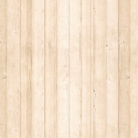
z"
irche
haus