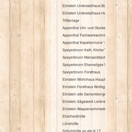
Elmstein Unterstallhaus Bogengasse 1 und
Elmstein Unterstallhaus Hauptstraße 35
Triftanlage
Appenthal Uhr- und Glockentürmchen
Appenthal Fachwerkwohnhaus Talstraße 2
Appenthal Kapellenruine "Alter Turm"
Speyerbrunn Kath. Kirche "St. Wendelinus u
Speyerbrunn Mansarddachbau
Speyerbrunn Ehemaliges Schulhaus
Speyerbrunn Forsthaus
Elmstein Wohnhaus Hauptstraße 48
Elmstein Forsthaus Wolfsgrube
Elmstein alte Samenklenge
Elmstein Sägewerk Leidner
Elmstein Wappenschmiede
Ehscheidhütte
Lönshütte
Schutzhütte an der K 17