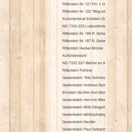
Ritterstein Nr. 121 Frh. v. Haacke Holsriese
Ritterstein Nr. 122 "Weg erbaut Frh. v. Hac
Kulturdenkmal Elmstein Grenzstein
ND-7332-233 Luitpoldlinde
Ritterstein Nr. 186 R. Geisskopferhof
Ritterstein Nr. 187 R. Geiswieserhof
Ritterstein Hecker-Brücke
Kurfürstenstuhl
ND-7332-537 Weiher an der Speyerbachqu
Ritterstein Fichtner
Gedenkstein "Alte Schmelz"
Gedenkstein Andreas Stumpf
Elmstein Günther-Aull-Stein
Gedenkstein Heinrich Weintz
Gedenkstein MGV Sängerlust Elmstein
Gedenkstein Möllbachsteige
Gedenkstein Neuffer
Gedenkstein Paul-Selbach-Ruh