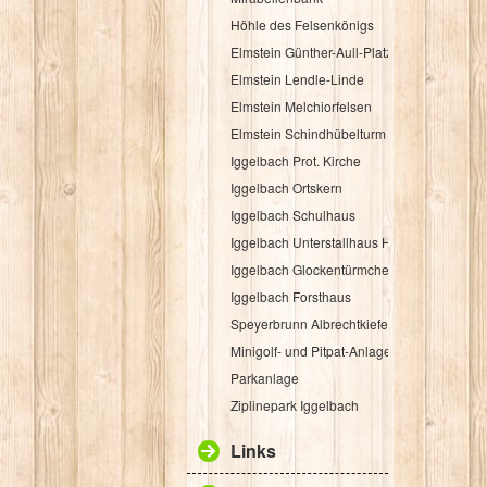
Höhle des Felsenkönigs
Elmstein Günther-Aull-Platz
Elmstein Lendle-Linde
Elmstein Melchiorfelsen
Elmstein Schindhübelturm
Iggelbach Prot. Kirche
Iggelbach Ortskern
Iggelbach Schulhaus
Iggelbach Unterstallhaus Hübelgasse 1
Iggelbach Glockentürmchen
Iggelbach Forsthaus
Speyerbrunn Albrechtkiefer
Minigolf- und Pitpat-Anlage
Parkanlage
Ziplinepark Iggelbach
Links