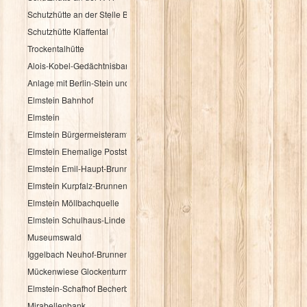
Schutzhütte an der Stelle Brandbuche
Schutzhütte Klaffental
Trockentalhütte
Alois-Kobel-Gedächtnisbank
Anlage mit Berlin-Stein und Flurkreuz
Elmstein Bahnhof
Elmstein
Elmstein Bürgermeisteramt
Elmstein Ehemalige Poststation
Elmstein Emil-Haupt-Brunnen
Elmstein Kurpfalz-Brunnen
Elmstein Möllbachquelle
Elmstein Schulhaus-Linde
Museumswald
Iggelbach Neuhof-Brunnen
Mückenwiese Glockenturm
Elmstein-Schafhof Becherbaum
Mirabellenbank