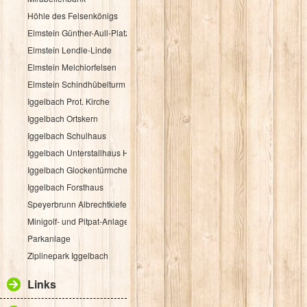
Höhle des Felsenkönigs
Elmstein Günther-Aull-Platz
Elmstein Lendle-Linde
Elmstein Melchiorfelsen
Elmstein Schindhübelturm
Iggelbach Prot. Kirche
Iggelbach Ortskern
Iggelbach Schulhaus
Iggelbach Unterstallhaus Hübelgasse 1
Iggelbach Glockentürmchen
Iggelbach Forsthaus
Speyerbrunn Albrechtkiefer
Minigolf- und Pitpat-Anlage
Parkanlage
Ziplinepark Iggelbach
Links