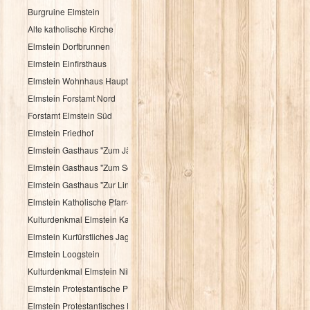
Burgruine Elmstein
Alte katholische Kirche
Elmstein Dorfbrunnen
Elmstein Einfirsthaus
Elmstein Wohnhaus Hauptstraße 30
Elmstein Forstamt Nord
Forstamt Elmstein Süd
Elmstein Friedhof
Elmstein Gasthaus "Zum Jäger aus Kurpfalz"
Elmstein Gasthaus "Zum Schloßberg"
Elmstein Gasthaus "Zur Linde"
Elmstein Katholische Pfarr- und Wallfahrtskirche
Kulturdenkmal Elmstein Katholisches Pfarrhaus
Elmstein Kurfürstliches Jagdhaus
Elmstein Loogstein
Kulturdenkmal Elmstein Nibelungenheim
Elmstein Protestantische Pfarrkirche
Elmstein Protestantisches Pfarrhaus