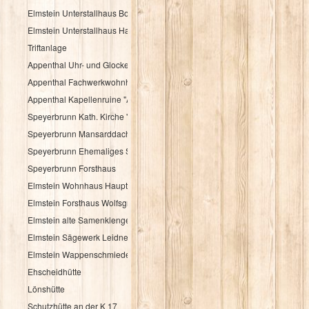
Elmstein Unterstallhaus Bogengasse 1 und 5
Elmstein Unterstallhaus Hauptstraße 35
Triftanlage
Appenthal Uhr- und Glockentürmchen
Appenthal Fachwerkwohnhaus Talstraße 2
Appenthal Kapellenruine "Alter Turm"
Speyerbrunn Kath. Kirche "St. Wendelinus u. St. Hubertus"
Speyerbrunn Mansarddachbau
Speyerbrunn Ehemaliges Schulhaus
Speyerbrunn Forsthaus
Elmstein Wohnhaus Hauptstraße 48
Elmstein Forsthaus Wolfsgrube
Elmstein alte Samenklenge
Elmstein Sägewerk Leidner
Elmstein Wappenschmiede
Ehscheidhütte
Lönshütte
Schutzhütte an der K 17