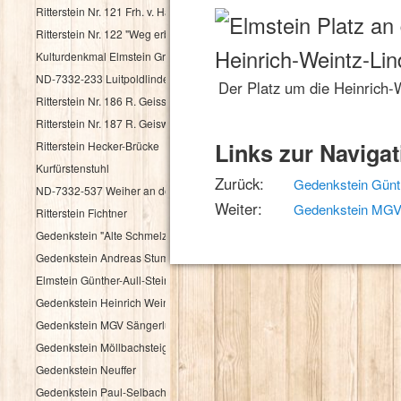
Ritterstein Nr. 121 Frh. v. Haacke Holsriese
Ritterstein Nr. 122 "Weg erbaut Frh. v. Hacke 1737"
Kulturdenkmal Elmstein Grenzstein
ND-7332-233 Luitpoldlinde
Der Platz um die Heinrich-
Ritterstein Nr. 186 R. Geisskopferhof
Ritterstein Nr. 187 R. Geiswieserhof
Links zur Navigat
Ritterstein Hecker-Brücke
Kurfürstenstuhl
Zurück:
Gedenkstein Günth
ND-7332-537 Weiher an der Speyerbachquelle
Weiter:
Gedenkstein MGV 
Ritterstein Fichtner
Gedenkstein "Alte Schmelz"
Gedenkstein Andreas Stumpf
Elmstein Günther-Aull-Stein
Gedenkstein Heinrich Weintz
Gedenkstein MGV Sängerlust Elmstein
Gedenkstein Möllbachsteige
Gedenkstein Neuffer
Gedenkstein Paul-Selbach-Ruh