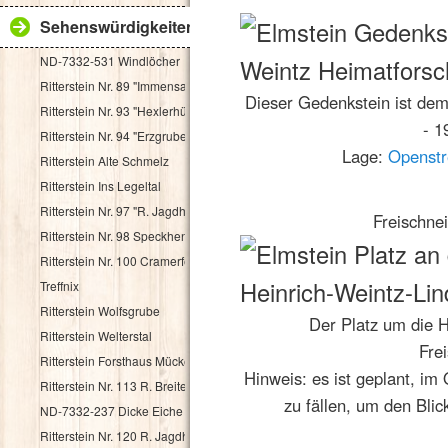
Sehenswürdigkeiten
ND-7332-531 Windlöcher
Ritterstein Nr. 89 "Immensack"
Dieser Gedenkstein ist dem
Ritterstein Nr. 93 "Hexlerhütte"
- 1
Ritterstein Nr. 94 "Erzgruben"
Lage:
Openst
Ritterstein Alte Schmelz
Ritterstein Ins Legeltal
Ritterstein Nr. 97 "R. Jagdhaus"
Freischne
Ritterstein Nr. 98 Speckhenrich
Ritterstein Nr. 100 Cramerfels
Treffnix
Ritterstein Wolfsgrube
Der Platz um die H
Ritterstein Welterstal
Fre
Ritterstein Forsthaus Mückenwies
Hinweis: es ist geplant, im
Ritterstein Nr. 113 R. Breitenstein 500 Schr.
zu fällen, um den Blic
ND-7332-237 Dicke Eiche
Ritterstein Nr. 120 R. Jagdhaus Breitscheid