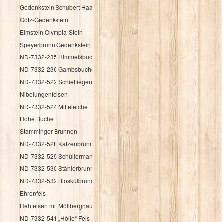
Gedenkstein Schubert Haag
Götz-Gedenkstein
Elmstein Olympia-Stein
Speyerbrunn Gedenkstein HK 1987
ND-7332-235 Himmelsbuche
ND-7332-236 Gambsbuche
ND-7332-522 Schiefliegender Fels
Nibelungenfelsen
ND-7332-524 Mitteleiche
Hohe Buche
Stamminger Brunnen
ND-7332-528 Katzenbrunnen
ND-7332-529 Schüllermannsbrunnen
ND-7332-530 Stählerbrunnen
ND-7332-532 Bloskülbrundsicht
Ehrenfels
Rehfelsen mit Möllberghaus
ND-7332-541 „Hölle“ Fels