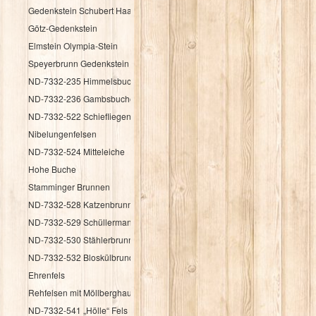
Gedenkstein Schubert Haag
Götz-Gedenkstein
Elmstein Olympia-Stein
Speyerbrunn Gedenkstein HK 1987
ND-7332-235 Himmelsbuche
ND-7332-236 Gambsbuche
ND-7332-522 Schiefliegender Fels
Nibelungenfelsen
ND-7332-524 Mitteleiche
Hohe Buche
Stamminger Brunnen
ND-7332-528 Katzenbrunnen
ND-7332-529 Schüllermannsbrunnen
ND-7332-530 Stählerbrunnen
ND-7332-532 Bloskülbrundsicht
Ehrenfels
Rehfelsen mit Möllberghaus
ND-7332-541 „Hölle“ Fels