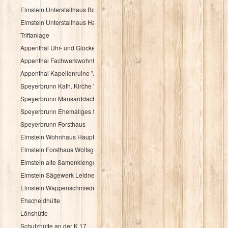
Elmstein Unterstallhaus Bogengasse 1 und 5
Elmstein Unterstallhaus Hauptstraße 35
Triftanlage
Appenthal Uhr- und Glockentürmchen
Appenthal Fachwerkwohnhaus Talstraße 2
Appenthal Kapellenruine "Alter Turm"
Speyerbrunn Kath. Kirche "St. Wendelinus u. St. Hubertus"
Speyerbrunn Mansarddachbau
Speyerbrunn Ehemaliges Schulhaus
Speyerbrunn Forsthaus
Elmstein Wohnhaus Hauptstraße 48
Elmstein Forsthaus Wolfsgrube
Elmstein alte Samenklenge
Elmstein Sägewerk Leidner
Elmstein Wappenschmiede
Ehscheidhütte
Lönshütte
Schutzhütte an der K 17