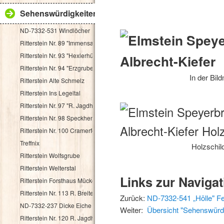
Sehenswürdigkeiten
ND-7332-531 Windlöcher
Ritterstein Nr. 89 "Immensack"
Ritterstein Nr. 93 "Hexlerhütte"
Ritterstein Nr. 94 "Erzgruben"
In der Bild
Ritterstein Alte Schmelz
Ritterstein Ins Legeltal
Ritterstein Nr. 97 "R. Jagdhaus"
Ritterstein Nr. 98 Speckhenrich
Ritterstein Nr. 100 Cramerfels
Treffnix
Holzschild
Ritterstein Wolfsgrube
Ritterstein Welterstal
Links zur Navigat
Ritterstein Forsthaus Mückenwies
Ritterstein Nr. 113 R. Breitenstein 500 Schr.
Zurück:
ND-7332-541 „Hölle" Fe
ND-7332-237 Dicke Eiche
Weiter:
Übersicht "Sehenswürd
Ritterstein Nr. 120 R. Jagdhaus Breitscheid