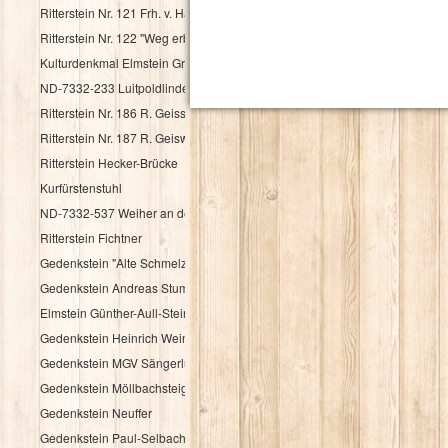
Ritterstein Nr. 121 Frh. v. Haacke Holsriese
Ritterstein Nr. 122 "Weg erbaut Frh. v. Hacke 1737"
Kulturdenkmal Elmstein Grenzstein
ND-7332-233 Luitpoldlinde
Ritterstein Nr. 186 R. Geisskopferhof
Ritterstein Nr. 187 R. Geiswieserhof
Ritterstein Hecker-Brücke
Kurfürstenstuhl
ND-7332-537 Weiher an der Speyerbachquelle
Ritterstein Fichtner
Gedenkstein "Alte Schmelz"
Gedenkstein Andreas Stumpf
Elmstein Günther-Aull-Stein
Gedenkstein Heinrich Weintz
Gedenkstein MGV Sängerlust Elmstein
Gedenkstein Möllbachsteige
Gedenkstein Neuffer
Gedenkstein Paul-Selbach-Ruh