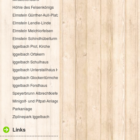
Höhle des Felsenkönigs
Elmstein Günther-Aull-Platz
Elmstein Lendle-Linde
Elmstein Melchiorfelsen
Elmstein Schindhübelturm
Iggelbach Prot. Kirche
Iggelbach Ortskern
Iggelbach Schulhaus
Iggelbach Unterstallhaus Hübelgasse 1
Iggelbach Glockentürmchen
Iggelbach Forsthaus
Speyerbrunn Albrechtkiefer
Minigolf- und Pitpat-Anlage
Parkanlage
Ziplinepark Iggelbach
Links