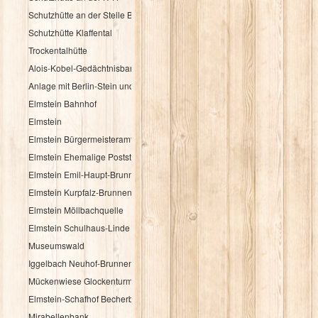
Schutzhütte an der Stelle Brandbuche
Schutzhütte Klaffental
Trockentalhütte
Alois-Kobel-Gedächtnisbank
Anlage mit Berlin-Stein und Flurkreuz
Elmstein Bahnhof
Elmstein
Elmstein Bürgermeisteramt
Elmstein Ehemalige Poststation
Elmstein Emil-Haupt-Brunnen
Elmstein Kurpfalz-Brunnen
Elmstein Möllbachquelle
Elmstein Schulhaus-Linde
Museumswald
Iggelbach Neuhof-Brunnen
Mückenwiese Glockenturm
Elmstein-Schafhof Becherbaum
Mirabellenbank