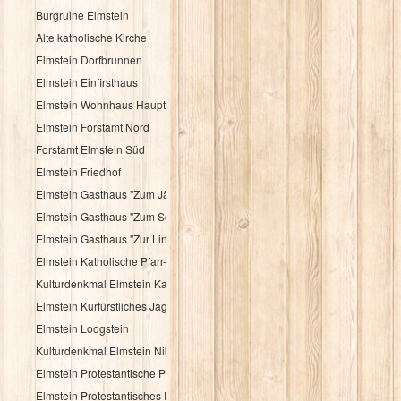
Burgruine Elmstein
Alte katholische Kirche
Elmstein Dorfbrunnen
Elmstein Einfirsthaus
Elmstein Wohnhaus Hauptstraße 30
Elmstein Forstamt Nord
Forstamt Elmstein Süd
Elmstein Friedhof
Elmstein Gasthaus "Zum Jäger aus Kurpfalz"
Elmstein Gasthaus "Zum Schloßberg"
Elmstein Gasthaus "Zur Linde"
Elmstein Katholische Pfarr- und Wallfahrtskirche
Kulturdenkmal Elmstein Katholisches Pfarrhaus
Elmstein Kurfürstliches Jagdhaus
Elmstein Loogstein
Kulturdenkmal Elmstein Nibelungenheim
Elmstein Protestantische Pfarrkirche
Elmstein Protestantisches Pfarrhaus