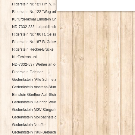
Ritterstein Nr. 121 Frh. v. Haacke Holsriese
Ritterstein Nr. 122 "Weg erbaut Frh. v. Hacke 1737"
Kulturdenkmal Elmstein Grenzstein
ND-7332-233 Luitpoldlinde
Ritterstein Nr. 186 R. Geisskopferhof
Ritterstein Nr. 187 R. Geiswieserhof
Ritterstein Hecker-Brücke
Kurfürstenstuhl
ND-7332-537 Weiher an der Speyerbachquelle
Ritterstein Fichtner
Gedenkstein "Alte Schmelz"
Gedenkstein Andreas Stumpf
Elmstein Günther-Aull-Stein
Gedenkstein Heinrich Weintz
Gedenkstein MGV Sängerlust Elmstein
Gedenkstein Möllbachsteige
Gedenkstein Neuffer
Gedenkstein Paul-Selbach-Ruh