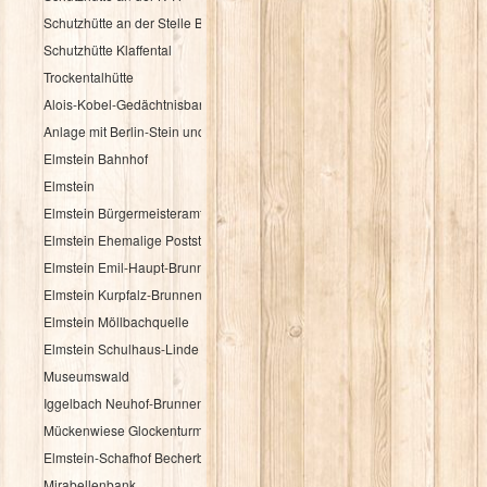
Schutzhütte an der Stelle Brandbuche
Schutzhütte Klaffental
Trockentalhütte
Alois-Kobel-Gedächtnisbank
Anlage mit Berlin-Stein und Flurkreuz
Elmstein Bahnhof
Elmstein
Elmstein Bürgermeisteramt
Elmstein Ehemalige Poststation
Elmstein Emil-Haupt-Brunnen
Elmstein Kurpfalz-Brunnen
Elmstein Möllbachquelle
Elmstein Schulhaus-Linde
Museumswald
Iggelbach Neuhof-Brunnen
Mückenwiese Glockenturm
Elmstein-Schafhof Becherbaum
Mirabellenbank