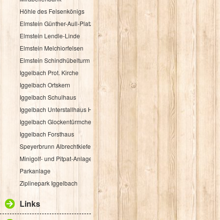
Höhle des Felsenkönigs
Elmstein Günther-Aull-Platz
Elmstein Lendle-Linde
Elmstein Melchiorfelsen
Elmstein Schindhübelturm
Iggelbach Prot. Kirche
Iggelbach Ortskern
Iggelbach Schulhaus
Iggelbach Unterstallhaus Hübelgasse 1
Iggelbach Glockentürmchen
Iggelbach Forsthaus
Speyerbrunn Albrechtkiefer
Minigolf- und Pitpat-Anlage
Parkanlage
Ziplinepark Iggelbach
Links