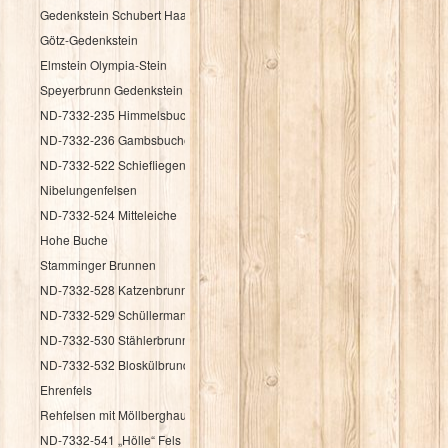
Gedenkstein Schubert Haag
Götz-Gedenkstein
Elmstein Olympia-Stein
Speyerbrunn Gedenkstein HK 1987
ND-7332-235 Himmelsbuche
ND-7332-236 Gambsbuche
ND-7332-522 Schiefliegender Fels
Nibelungenfelsen
ND-7332-524 Mitteleiche
Hohe Buche
Stamminger Brunnen
ND-7332-528 Katzenbrunnen
ND-7332-529 Schüllermannsbrunnen
ND-7332-530 Stählerbrunnen
ND-7332-532 Bloskülbrundsicht
Ehrenfels
Rehfelsen mit Möllberghaus
ND-7332-541 „Hölle“ Fels