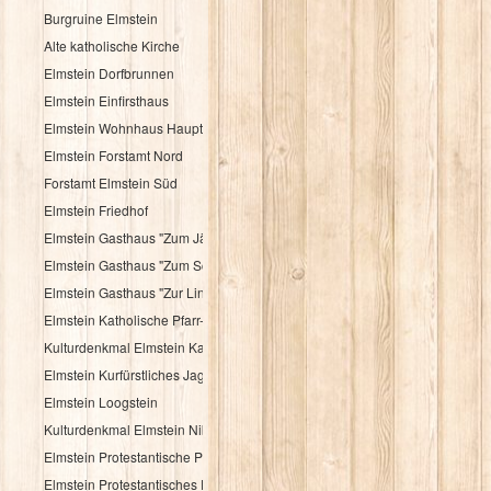
Burgruine Elmstein
Alte katholische Kirche
Elmstein Dorfbrunnen
Elmstein Einfirsthaus
Elmstein Wohnhaus Hauptstraße 30
Elmstein Forstamt Nord
Forstamt Elmstein Süd
Elmstein Friedhof
Elmstein Gasthaus "Zum Jäger aus Kurpfalz"
Elmstein Gasthaus "Zum Schloßberg"
Elmstein Gasthaus "Zur Linde"
Elmstein Katholische Pfarr- und Wallfahrtskirche
Kulturdenkmal Elmstein Katholisches Pfarrhaus
Elmstein Kurfürstliches Jagdhaus
Elmstein Loogstein
Kulturdenkmal Elmstein Nibelungenheim
Elmstein Protestantische Pfarrkirche
Elmstein Protestantisches Pfarrhaus