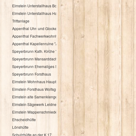
Elmstein Unterstallhaus Bogengasse 1 und 5
Elmstein Unterstallhaus Hauptstraße 35
Triftanlage
Appenthal Uhr- und Glockentürmchen
Appenthal Fachwerkwohnhaus Talstraße 2
Appenthal Kapellenruine "Alter Turm"
Speyerbrunn Kath. Kirche "St. Wendelinus u. St. Hubertus"
Speyerbrunn Mansarddachbau
Speyerbrunn Ehemaliges Schulhaus
Speyerbrunn Forsthaus
Elmstein Wohnhaus Hauptstraße 48
Elmstein Forsthaus Wolfsgrube
Elmstein alte Samenklenge
Elmstein Sägewerk Leidner
Elmstein Wappenschmiede
Ehscheidhütte
Lönshütte
Schutzhütte an der K 17