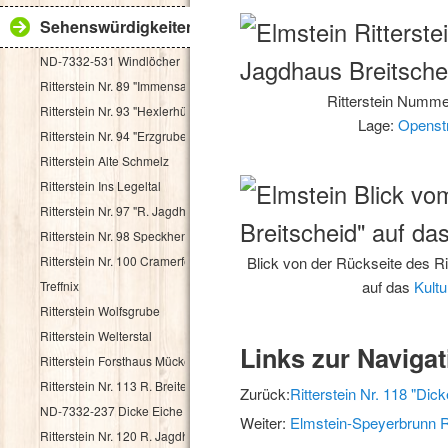
Sehenswürdigkeiten
ND-7332-531 Windlöcher
Ritterstein Nr. 89 "Immensack"
Ritterstein Numme
Ritterstein Nr. 93 "Hexlerhütte"
Lage:
Openst
Ritterstein Nr. 94 "Erzgruben"
Ritterstein Alte Schmelz
Ritterstein Ins Legeltal
Ritterstein Nr. 97 "R. Jagdhaus"
Ritterstein Nr. 98 Speckhenrich
Ritterstein Nr. 100 Cramerfels
Blick von der Rückseite des Ri
auf das
Kult
Treffnix
Ritterstein Wolfsgrube
Ritterstein Welterstal
Links zur Navigat
Ritterstein Forsthaus Mückenwies
Ritterstein Nr. 113 R. Breitenstein 500 Schr.
Zurück:
Ritterstein Nr. 118 "Dic
ND-7332-237 Dicke Eiche
Weiter:
Elmstein-Speyerbrunn Ri
Ritterstein Nr. 120 R. Jagdhaus Breitscheid