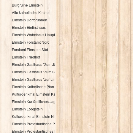
Burgruine Elmstein
Alte katholische Kirche
Elmstein Dorfbrunnen
Elmstein Einfirsthaus
Elmstein Wohnhaus Hauptstraße 30
Elmstein Forstamt Nord
Forstamt Elmstein Süd
Elmstein Friedhof
Elmstein Gasthaus "Zum Jäger aus Kurpfalz"
Elmstein Gasthaus "Zum Schloßberg"
Elmstein Gasthaus "Zur Linde"
Elmstein Katholische Pfarr- und Wallfahrtskirche
Kulturdenkmal Elmstein Katholisches Pfarrhaus
Elmstein Kurfürstliches Jagdhaus
Elmstein Loogstein
Kulturdenkmal Elmstein Nibelungenheim
Elmstein Protestantische Pfarrkirche
Elmstein Protestantisches Pfarrhaus