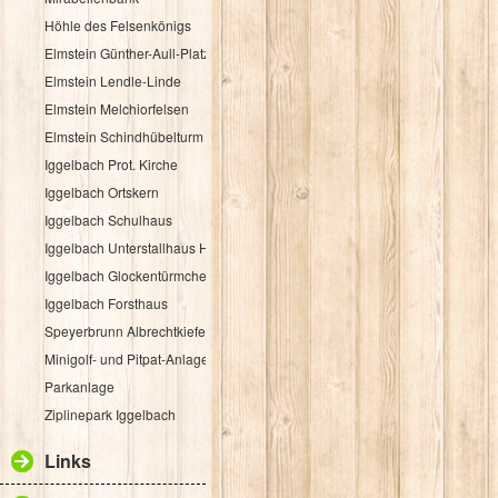
Höhle des Felsenkönigs
Elmstein Günther-Aull-Platz
Elmstein Lendle-Linde
Elmstein Melchiorfelsen
Elmstein Schindhübelturm
Iggelbach Prot. Kirche
Iggelbach Ortskern
Iggelbach Schulhaus
Iggelbach Unterstallhaus Hübelgasse 1
Iggelbach Glockentürmchen
Iggelbach Forsthaus
Speyerbrunn Albrechtkiefer
Minigolf- und Pitpat-Anlage
Parkanlage
Ziplinepark Iggelbach
Links