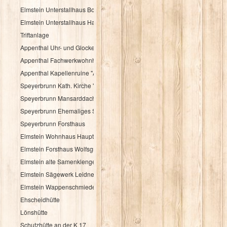
Elmstein Unterstallhaus Bogengasse 1 und 5
Elmstein Unterstallhaus Hauptstraße 35
Triftanlage
Appenthal Uhr- und Glockentürmchen
Appenthal Fachwerkwohnhaus Talstraße 2
Appenthal Kapellenruine "Alter Turm"
Speyerbrunn Kath. Kirche "St. Wendelinus u. St. Hubertus"
Speyerbrunn Mansarddachbau
Speyerbrunn Ehemaliges Schulhaus
Speyerbrunn Forsthaus
Elmstein Wohnhaus Hauptstraße 48
Elmstein Forsthaus Wolfsgrube
Elmstein alte Samenklenge
Elmstein Sägewerk Leidner
Elmstein Wappenschmiede
Ehscheidhütte
Lönshütte
Schutzhütte an der K 17