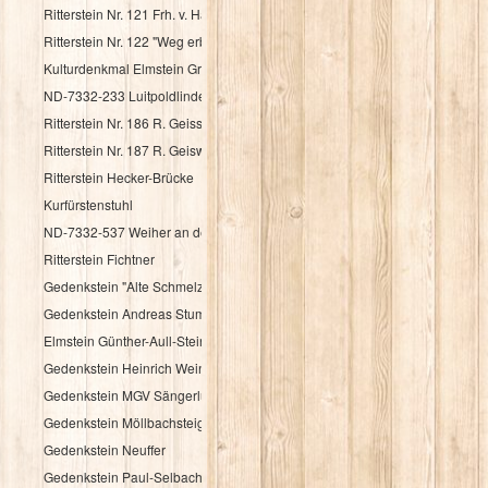
Ritterstein Nr. 121 Frh. v. Haacke Holsriese
Ritterstein Nr. 122 "Weg erbaut Frh. v. Hacke 1737"
Kulturdenkmal Elmstein Grenzstein
ND-7332-233 Luitpoldlinde
Ritterstein Nr. 186 R. Geisskopferhof
Ritterstein Nr. 187 R. Geiswieserhof
Ritterstein Hecker-Brücke
Kurfürstenstuhl
ND-7332-537 Weiher an der Speyerbachquelle
Ritterstein Fichtner
Gedenkstein "Alte Schmelz"
Gedenkstein Andreas Stumpf
Elmstein Günther-Aull-Stein
Gedenkstein Heinrich Weintz
Gedenkstein MGV Sängerlust Elmstein
Gedenkstein Möllbachsteige
Gedenkstein Neuffer
Gedenkstein Paul-Selbach-Ruh