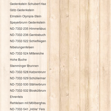
Gedenkstein Schubert Haag
Götz-Gedenkstein
Elmstein Olympia-Stein
Speyerbrunn Gedenkstein HK 1987
ND-7332-235 Himmelsbuche
ND-7332-236 Gambsbuche
ND-7332-522 Schiefliegender Fels
Nibelungenfelsen
ND-7332-524 Mitteleiche
Hohe Buche
Stamminger Brunnen
ND-7332-528 Katzenbrunnen
ND-7332-529 Schüllermannsbrunnen
ND-7332-530 Stählerbrunnen
ND-7332-532 Bloskülbrundsicht
Ehrenfels
Rehfelsen mit Möllberghaus
ND-7332-541 „Hölle“ Fels