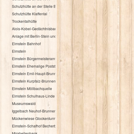
Schutzhütte an der Stelle Brandbuche
Schutzhütte Klaffental
Trockentalhütte
Alois-Kobel-Gedächtnisbank
Anlage mit Berlin-Stein und Flurkreuz
Elmstein Bahnhof
Elmstein
Elmstein Bürgermeisteramt
Elmstein Ehemalige Poststation
Elmstein Emil-Haupt-Brunnen
Elmstein Kurpfalz-Brunnen
Elmstein Möllbachquelle
Elmstein Schulhaus-Linde
Museumswald
Iggelbach Neuhof-Brunnen
Mückenwiese Glockenturm
Elmstein-Schafhof Becherbaum
Mirabellenbank