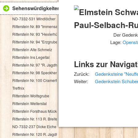
Sehenswürdigkeiten
ND-7332-531 Windlöcher
Ritterstein Nr. 89 "Immensack"
Ritterstein Nr. 93 "Hexlerhütte"
Der Gedenks
Lage:
Openst
Ritterstein Nr. 94 "Erzgruben"
Ritterstein Alte Schmelz
Ritterstein Ins Legeltal
Links zur Navigat
Ritterstein Nr. 97 "R. Jagdhaus"
Ritterstein Nr. 98 Speckhenrich
Zurück:
Gedenksteine "Neuffer
Ritterstein Nr. 100 Cramerfels
Weiter:
Gedenkstein Schube
Treffnix
Ritterstein Wolfsgrube
Ritterstein Welterstal
Ritterstein Forsthaus Mückenwies
Ritterstein Nr. 113 R. Breitenstein 500 Schr.
ND-7332-237 Dicke Eiche
Ritterstein Nr. 120 R. Jagdhaus Breitscheid