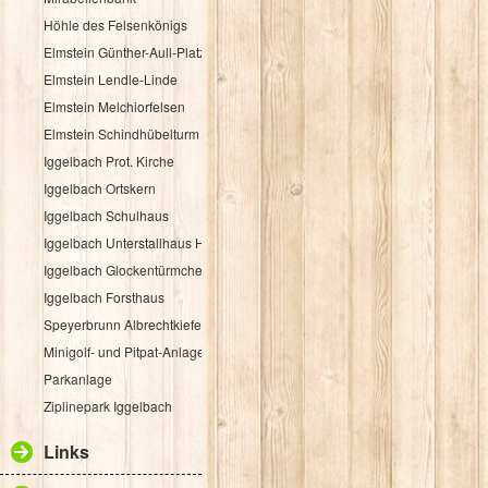
Höhle des Felsenkönigs
Elmstein Günther-Aull-Platz
Elmstein Lendle-Linde
Elmstein Melchiorfelsen
Elmstein Schindhübelturm
Iggelbach Prot. Kirche
Iggelbach Ortskern
Iggelbach Schulhaus
Iggelbach Unterstallhaus Hübelgasse 1
Iggelbach Glockentürmchen
Iggelbach Forsthaus
Speyerbrunn Albrechtkiefer
Minigolf- und Pitpat-Anlage
Parkanlage
Ziplinepark Iggelbach
Links