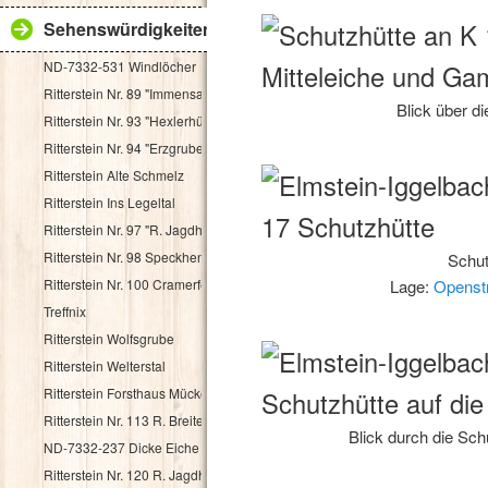
Sehenswürdigkeiten
ND-7332-531 Windlöcher
Ritterstein Nr. 89 "Immensack"
Blick über d
Ritterstein Nr. 93 "Hexlerhütte"
Ritterstein Nr. 94 "Erzgruben"
Ritterstein Alte Schmelz
Ritterstein Ins Legeltal
Ritterstein Nr. 97 "R. Jagdhaus"
Ritterstein Nr. 98 Speckhenrich
Schut
Ritterstein Nr. 100 Cramerfels
Lage:
Openst
Treffnix
Ritterstein Wolfsgrube
Ritterstein Welterstal
Ritterstein Forsthaus Mückenwies
Ritterstein Nr. 113 R. Breitenstein 500 Schr.
Blick durch die Sch
ND-7332-237 Dicke Eiche
Ritterstein Nr. 120 R. Jagdhaus Breitscheid