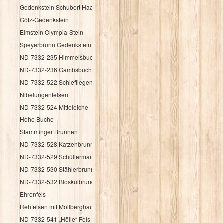
Gedenkstein Schubert Haag
Götz-Gedenkstein
Elmstein Olympia-Stein
Speyerbrunn Gedenkstein HK 1987
ND-7332-235 Himmelsbuche
ND-7332-236 Gambsbuche
ND-7332-522 Schiefliegender Fels
Nibelungenfelsen
ND-7332-524 Mitteleiche
Hohe Buche
Stamminger Brunnen
ND-7332-528 Katzenbrunnen
ND-7332-529 Schüllermannsbrunnen
ND-7332-530 Stählerbrunnen
ND-7332-532 Bloskülbrundsicht
Ehrenfels
Rehfelsen mit Möllberghaus
ND-7332-541 „Hölle“ Fels