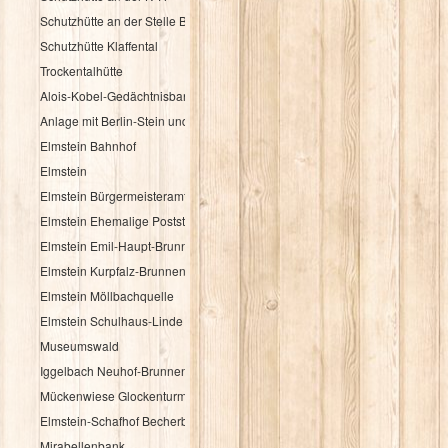
Schutzhütte an der Stelle Brandbuche
Schutzhütte Klaffental
Trockentalhütte
Alois-Kobel-Gedächtnisbank
Anlage mit Berlin-Stein und Flurkreuz
Elmstein Bahnhof
Elmstein
Elmstein Bürgermeisteramt
Elmstein Ehemalige Poststation
Elmstein Emil-Haupt-Brunnen
Elmstein Kurpfalz-Brunnen
Elmstein Möllbachquelle
Elmstein Schulhaus-Linde
Museumswald
Iggelbach Neuhof-Brunnen
Mückenwiese Glockenturm
Elmstein-Schafhof Becherbaum
Mirabellenbank