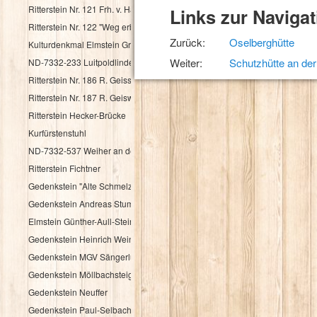
Ritterstein Nr. 121 Frh. v. Haacke Holsriese
Links zur Navigat
Ritterstein Nr. 122 "Weg erbaut Frh. v. Hacke 1737"
Zurück:
Oselberghütte
Kulturdenkmal Elmstein Grenzstein
Weiter:
Schutzhütte an der
ND-7332-233 Luitpoldlinde
Ritterstein Nr. 186 R. Geisskopferhof
Ritterstein Nr. 187 R. Geiswieserhof
Ritterstein Hecker-Brücke
Kurfürstenstuhl
ND-7332-537 Weiher an der Speyerbachquelle
Ritterstein Fichtner
Gedenkstein "Alte Schmelz"
Gedenkstein Andreas Stumpf
Elmstein Günther-Aull-Stein
Gedenkstein Heinrich Weintz
Gedenkstein MGV Sängerlust Elmstein
Gedenkstein Möllbachsteige
Gedenkstein Neuffer
Gedenkstein Paul-Selbach-Ruh