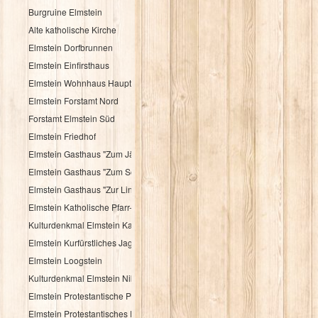
Burgruine Elmstein
Alte katholische Kirche
Elmstein Dorfbrunnen
Elmstein Einfirsthaus
Elmstein Wohnhaus Hauptstraße 30
Elmstein Forstamt Nord
Forstamt Elmstein Süd
Elmstein Friedhof
Elmstein Gasthaus "Zum Jäger aus Kurpfalz"
Elmstein Gasthaus "Zum Schloßberg"
Elmstein Gasthaus "Zur Linde"
Elmstein Katholische Pfarr- und Wallfahrtskirche
Kulturdenkmal Elmstein Katholisches Pfarrhaus
Elmstein Kurfürstliches Jagdhaus
Elmstein Loogstein
Kulturdenkmal Elmstein Nibelungenheim
Elmstein Protestantische Pfarrkirche
Elmstein Protestantisches Pfarrhaus