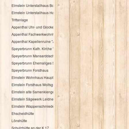
Elmstein Unterstallhaus Bogengasse 1 und 5
Elmstein Unterstallhaus Hauptstraße 35
Triftanlage
Appenthal Uhr- und Glockentürmchen
Appenthal Fachwerkwohnhaus Talstraße 2
Appenthal Kapellenruine "Alter Turm"
Speyerbrunn Kath. Kirche "St. Wendelinus u. St. Hubertus"
Speyerbrunn Mansarddachbau
Speyerbrunn Ehemaliges Schulhaus
Speyerbrunn Forsthaus
Elmstein Wohnhaus Hauptstraße 48
Elmstein Forsthaus Wolfsgrube
Elmstein alte Samenklenge
Elmstein Sägewerk Leidner
Elmstein Wappenschmiede
Ehscheidhütte
Lönshütte
Schutzhütte an der K 17