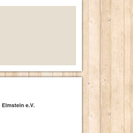
e Elm
stein e.V.