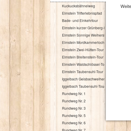
Weite
Kuckucksbähnelweg
Elmstein Trifterlebnispfad
Bade- und Einkehrtour
Elmstein kurzer Grünberg-Rundweg
Elmstein Sonnige Weihersbergrunde für Bä
Elmstein Mordkammerloch-Rundweg
Elmstein Zwei-Hütten-Tour
Elmstein Breitenstein-Tour
Elmstein Waldschlössel-Tour
Elmstein Taubensuhl-Tour
Iggelbach Geisbachweiher-Tour
Iggelbach Taubensuhl-Tour
Rundweg Nr. 1
Rundweg Nr. 2
Rundweg Nr. 3
Rundweg Nr. 5
Rundweg Nr. 6
Rundweg Nr. 7