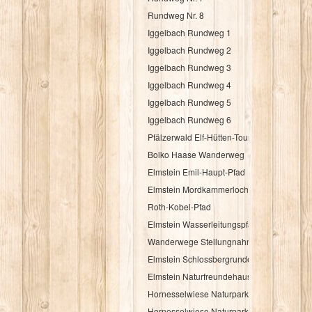
Rundweg Nr. 8
Iggelbach Rundweg 1
Iggelbach Rundweg 2
Iggelbach Rundweg 3
Iggelbach Rundweg 4
Iggelbach Rundweg 5
Iggelbach Rundweg 6
Pfälzerwald Elf-Hütten-Tour
Bolko Haase Wanderweg
Elmstein Emil-Haupt-Pfad
Elmstein Mordkammerloch-Pfad
Roth-Kobel-Pfad
Elmstein Wasserleitungspfad
Wanderwege Stellungnahme
Elmstein Schlossbergrunde für Bähnelfahre
Elmstein Naturfreundehausrunde für Bähne
Hornesselwiese Naturpark Rundwanderwe
Hornesselwiese Naturpark Rundwanderwe