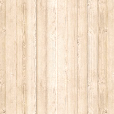
r
lfahrer
g 1
g 2