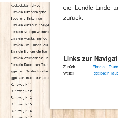
Kuckucksbähnelweg
die Lendle-Linde 
Elmstein Trifterlebnispfad
zurück.
Bade- und Einkehrtour
Elmstein kurzer Grünberg-Rundweg
Elmstein Sonnige Weihersbergrunde für Bähnelfahrer
Elmstein Mordkammerloch-Rundweg
Elmstein Zwei-Hütten-Tour
Elmstein Breitenstein-Tour
Links zur Navigat
Elmstein Waldschlössel-Tour
Elmstein Taubensuhl-Tour
Zurück:
Elmstein Taub
Iggelbach Geisbachweiher-Tour
Weiter:
Iggelbach Tau
Iggelbach Taubensuhl-Tour
Rundweg Nr. 1
Rundweg Nr. 2
Rundweg Nr. 3
Rundweg Nr. 5
Rundweg Nr. 6
Rundweg Nr. 7