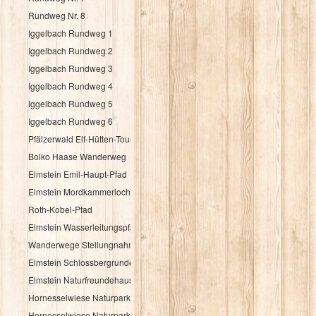
Rundweg Nr. 8
Iggelbach Rundweg 1
Iggelbach Rundweg 2
Iggelbach Rundweg 3
Iggelbach Rundweg 4
Iggelbach Rundweg 5
Iggelbach Rundweg 6
Pfälzerwald Elf-Hütten-Tour
Bolko Haase Wanderweg
Elmstein Emil-Haupt-Pfad
Elmstein Mordkammerloch-Pfad
Roth-Kobel-Pfad
Elmstein Wasserleitungspfad
Wanderwege Stellungnahme
Elmstein Schlossbergrunde für Bähnelfahrer
Elmstein Naturfreundehausrunde für Bähnelfahrer
Hornesselwiese Naturpark Rundwanderweg 1
Hornesselwiese Naturpark Rundwanderweg 2